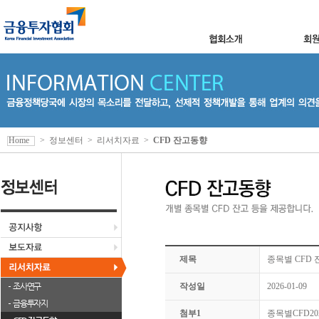
Home
>
정보센터
>
리서치자료
>
CFD 잔고동향
제목
종목별 CFD 잔
조사연구
작성일
2026-01-09
금융투자지
첨부1
종목별CFD2026