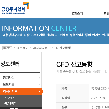
Home
>
정보센터
>
리서치자료
>
CFD 잔고동향
제목
종목별 CFD 잔
조사연구
작성일
2025-12-30
금융투자지
첨부1
종목별CFD2025