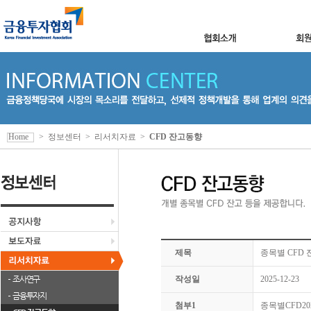
Home
>
정보센터
>
리서치자료
>
CFD 잔고동향
제목
종목별 CFD 잔
조사연구
작성일
2025-12-23
금융투자지
첨부1
종목별CFD2025