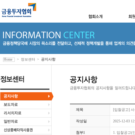
Home
>
정보센터
>
공지사항
제목
[입찰공고] 
작성일
2025-12-03 12
첨부1
1. 입찰공고(안)