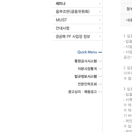
첨
내
1. 
- 
- 사업
- 사
공간 
2. 
가자
※ 참
3. 
- 입찰 
- 서
※ 제
※ 
기 
- 제안 
※ 입
- 제