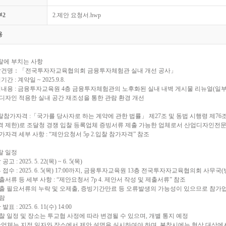
부2
2.제안 요청서.hwp
용
입찰에 부치는 사항
입찰건명：「전국투자자교육협의회 금융투자체험관 실내 개선 공사」
기간 : 계약일 ~ 2025.9.8.
업내용 : 금융투자교육원 4층 금융투자체험관의 노후화된 실내 내벽 게시물 리뉴얼(일부
디자인 적용한 실내 공간 재조성을 통한 관람 환경 개선
입찰참가자격 :「국가를 당사자로 하는 계약에 관한 법률」 제27조 및 동법 시행령 제7
격 제한)로 조달청 경쟁 입찰 등록업체 증빙서류 제출 가능한 업체로서 산업디자인전
가자격 세부 사항 : “제안요청서 5p 2.입찰 참가자격” 참조
입찰 일정
공고 : 2025. 5. 22(목) ~ 6. 5(목)
류 접수 : 2025. 6. 5(목) 17:00까지, 금융투자교육원 13층 전국투자자교육협의회 사무국
출서류 등 세부 사항 : “제안요청서 7p 4. 제안서 작성 및 제출서류” 참조
제출 필요서류의 누락 및 오제출, 증빙기간만료 등 오류발생의 가능성이 있으므로 참가
바람
발표 : 2025. 6. 11(수) 14:00
찰 일정 및 장소는 투교협 사정에 따라 변경될 수 있으며, 개별 통지 예정
안업체는 지정 일자와 장소에서 제안 설명을 실시하여야 하며, 불참시에는 협상 대상에