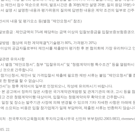
표는 제안서 접수 역순으로 하며, 발표시간은 총 30분(제안 설명 20분, 질의 응답 10
안서 설명 시 설명한 내용과 평가위원의 질의에 답변한 내용은 계약 조건의 일부로 간주
제안서의 내용 및 평가요소 등(별첨 “제안요청서” 참조)
 입찰보증금 : 제안금액의 5%에 해당하는 금액 이상의 입찰보증금을 입찰보증보험증권으
입찰방법 : 협상에 의한 계약체결*(기술평가 80%, 가격평가 20%)
인 이상의 공급자들로부터 제안서를 제출받아 평가한 후 본 협의회에 가장 유리하다고 
입찰관련 유의사항
드시 별첨 “제안요청서”, 첨부 “입찰유의서” 및 “청렴계약이행 특수조건” 등을 열람하시
신 것으로 간주합니다.
찰참가신청서, 제안서 및 가격입찰서 제출에 필요한 제반 서류는 붙임 “제안요청서”를
 한 항변을 할 수 없습니다.
제안서”는 향후 계약서의 일부로 인정되오니, 작성에 유의하시기 바랍니다.
타 본 공고에서 정하지 않은 사항은 국가계약관계법령 및 관계기관의 예규, 고시 등을 
본 공고 건은 청렴계약이행 대상이며, 입찰자는 청렴계약의무 확약으로 간주합니다.
기 일정 및 장소는 발주기관 사정에 의해 변경될 수 있으며 기타 자세한 사항은 아래에
찰에 소요되는 비용은 입찰 참가업체가 일체 부담하며, 제출된 서류는 반환하지 않습니
문의처 : 전국투자자교육협의회 투자자교육사무국 신민하 부부장(02-2003-9833, rivernew@kof
 05. 22.