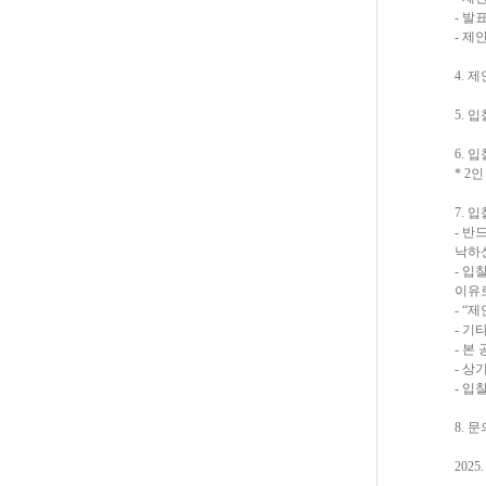
- 발
- 제
4. 
5.
6. 
* 2
7. 
- 반
낙하
- 입
이유로
- “
- 기
- 
- 상
- 입
8. 
2025.